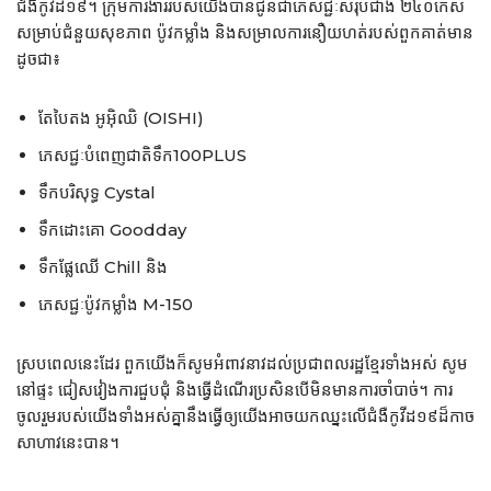
ជំងឺកូវីដ១៩។ ក្រុមការងាររបស់យើងបានជូនជាភេសជ្ជៈសរុបជាង​ ២៤០កេស
សម្រាប់ជំនួយសុខភាព ប៉ូវកម្លាំង និងសម្រាលការនឿយហត់របស់ពួកគាត់មាន
ដូចជា៖
តែបៃតង អូអ៊ិឈិ (OISHI)
ភេសជ្ជៈបំពេញជាតិទឹក100PLUS
ទឹកបរិសុទ្ធ Cystal
ទឹកដោះគោ Goodday
ទឹកផ្លែឈើ Chill និង​
ភេសជ្ជៈប៉ូវកម្លាំង M-150
ស្របពេលនេះដែរ ពួកយើងក៏សូមអំពា​វនាវដល់ប្រជាពលរដ្ឋខ្មែរទាំងអស់ សូម
នៅផ្ទះ ជៀសវៀងការជួបជុំ និងធ្វើដំណើរប្រសិនបើមិនមានការចាំបាច់។ ការ
ចូលរួមរបស់យើងទាំងអស់គ្នានឹងធ្វើឲ្យយើងអាចយកឈ្នះលើជំងឺកូវីដ១៩​ដ៏កាច
សាហាវនេះបាន។