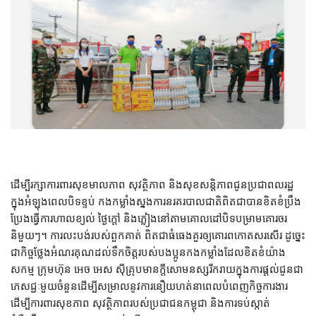
ដើម្បីរក្សាការពារសុខមាលភាព សុវត្ថិភាព និងសុខសន្ដិភាពជូនប្រជាពលរដ្ឋ
ក្នុងអំឡុងពេលបិទខ្ទប់ កងកម្លាំងស្នងការនរគរបាលជាតិពិតជាបានខិតខំប្រឹង
ប្រែងធ្វើការហាលខ្យល់ ថ្ងៃក្តៅ និងភ្លៀងនៅតាមគោលដៅបិទបម្រាមគោរចរ
និមួយៗ។ ការលះបង់របស់ពួកគាត់​ ពិតជាធំធេងគួរឲ្យគោរពកោតសរសើរ ដូច្នេះ
ជាកិច្ចថ្លែងអំណរគុណដល់ទឹកចិត្ដរបស់បងប្អូនកងកម្លាំងដែលខិតខំយ៉ាង
សកម្ម ក្រុមហ៊ុន អេច អេស ស៊ីគ្រុបមានក្ដីសោមនស្សរីករាយក្នុងការផ្ដល់ជូនជា
ភេសជ្ជៈមួយចំនួនដើម្បីសម្រាលនូវការនឿយហត់នាពេលបំពេញកិច្ចការងារ
ដើម្បីការពារសុខភាព សុវត្ថិភាពរបស់ប្រជាជនកម្ពុជា និងការទប់ស្កាត់