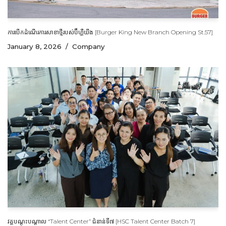
ការបើកដំណើរការសាខាថ្មីរបស់ប៊ឺហ្គឺឃីង [Burger King New Branch Opening St.57]
January 8, 2026
Company
វគ្គបណ្តុះបណ្តាល “Talent Center” ជំនាន់ទី៧ [HSC Talent Center Batch 7]