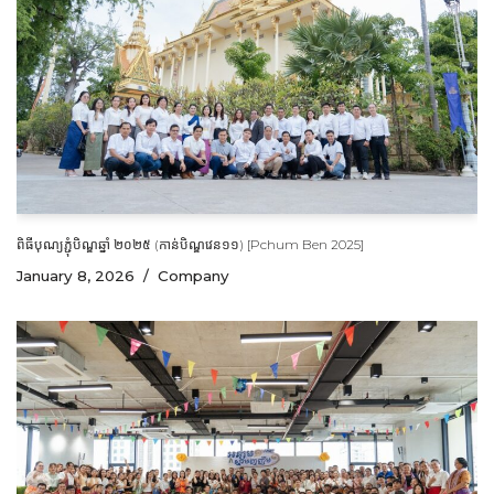
ពិធីបុណ្យភ្ជុំបិណ្ឌឆ្នាំ ២០២៥ (កាន់បិណ្ឌវេន១១) [Pchum Ben 2025]
January 8, 2026
Company