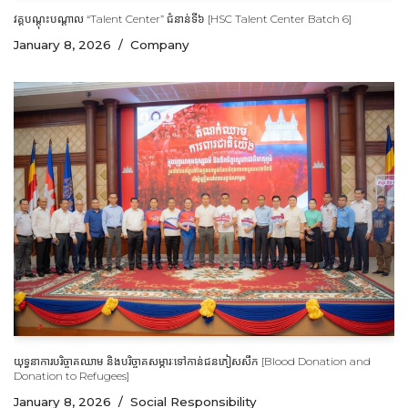
វគ្គបណ្តុះបណ្តាល “Talent Center” ជំនាន់ទី៦ [HSC Talent Center Batch 6]
January 8, 2026
Company
យុទ្ធនាការបរិច្ចាគឈាម និងបរិច្ចាគសម្ភារៈទៅកាន់ជនភៀសសឹក [Blood Donation and
Donation to Refugees]
January 8, 2026
Social Responsibility