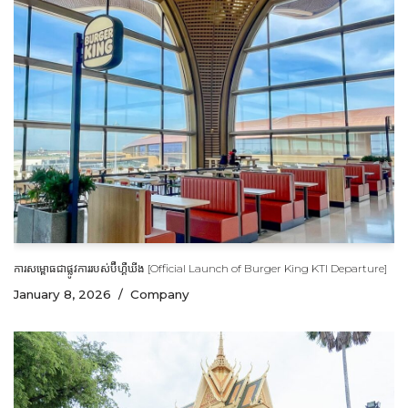
ការសម្ពោធជាផ្លូវការរបស់ប៊ឺហ្គឺឃីង [Official Launch of Burger King KTI Departure]
January 8, 2026
Company