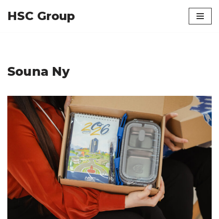
HSC Group
Skip
to
content
Souna Ny