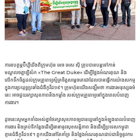
ការ​ឧបត្ថម្ភប៊ឺហ្គឺឃីងពីក្រុមហ៊ុន អេច អេស ស៊ី គ្រុបបានបន្ដទៅកាន់
មណ្ឌលចត្ដាឡីស័ក «The Great Duke» ដើម្បីថ្លែងអំណរគុណ និង
លើកទឹកចិត្តដល់ក្រុមគ្រូពេទ្យស្ម័គ្រចិត្តសម្តេចតេជោដែលបានធ្វើការយ៉ាងសកម្ម​
ក្នុងការប្រយុទ្ធប្រឆាំងជំងឺកូវីដ១៩។ ក្រុមហ៊ុនយើងសង្ឃឹមថា ការងារមនុស្សធម៌
នេះ អាចជួយរក្សាសុខភាពនិងកម្លាំង របស់ក្រុមគ្រូពេទ្យនៅក្នុងពេលបំពេញ
ការងារ។
ដូចនេះសូមអ្នកទាំងអស់គ្នាថែរក្សាសុខភាពឲ្យបានល្អនៅក្នុងអំឡុងពេលបំពេញ
ការងារ និងគ្រប់ទីកន្លែងដើម្បីធានានូវសុខសន្ដិភាព និងដើម្បីប្រទេសកម្ពុជា
គ្មានជំងឺកូវីដ១៩។ ពួកយើងនៅតែគាំទ្រ និងថ្លែងអំណរគុណជាប់ជានិច្ចនូវការ