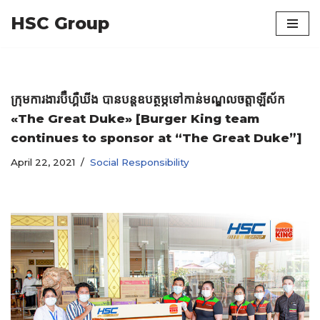
HSC Group
Skip
to
content
ក្រុមការងារប៊ឺហ្គឺឃីង បានបន្ដឧបត្ថម្ភទៅកាន់មណ្ឌលចត្ដាឡីស័ក
«The Great Duke» [Burger King team
continues to sponsor at “The Great Duke”]
April 22, 2021
Social Responsibility