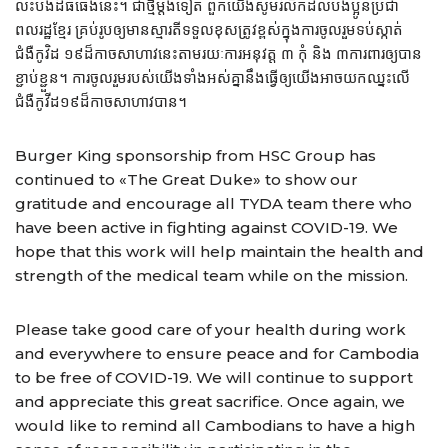
លះបង់ដ៏ធំធេងនេះ។ ជាថ្មីម្តងទៀត ពួកយើងសូមរំលឹកដល់បងប្អូនប្រជា
ពលរដ្ឋខ្មែរ គ្រប់រូបឲ្យមានស្មារតីទទួលខុសត្រូវខ្ពស់ក្នុងការចូលរួមទប់ស្កាត់
ជំងឺកូវិដ ១៩​ដ៏កាចសាហាវនេះតាមរយៈការអនុវត្ត ៣ កុំ និង ៣​ការពារឲ្យបាន
ខ្ជាប់ខ្ជួន។ ការចូលរួមរបស់យើងទាំងអស់គ្នានឹងធ្វើឲ្យយើងអាចយកឈ្នះលើ
ជំងឺកូវីដ១៩​ដ៏កាចសាហាវបាន។
Burger King sponsorship from HSC Group has
continued to «The Great Duke» to show our
gratitude and encourage all TYDA team there who
have been active in fighting against COVID-19. We
hope that this work will help maintain the health and
strength of the medical team while on the mission.
Please take good care of your health during work
and everywhere to ensure peace and for Cambodia
to be free of COVID-19. We will continue to support
and appreciate this great sacrifice. Once again, we
would like to remind all Cambodians to have a high