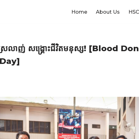
Home
About Us
HSC
្ដីស្រលាញ់ សង្គ្រោះជីវិតមនុស្ស! [Blood 
 Day]