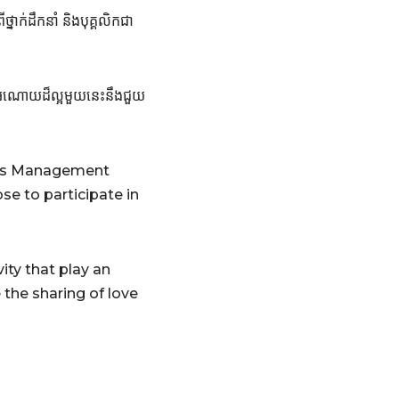
្នាក់ដឹកនាំ និងបុគ្គលិកជា
អំណោយដ៏ល្អមួយនេះនឹងជួយ
up’s Management
e to participate in
ity that play an
 the sharing of love