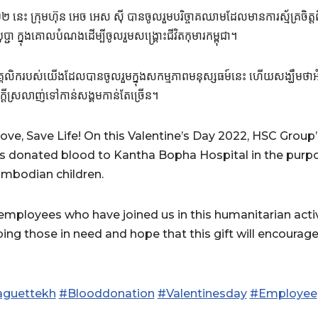
២០២២ នេះ ក្រុមហ៊ុន អេច អេស ស៊ី បានចូលរួមបរិច្ចាគឈាមដែលមានការស្ម័គ្រចិត្ដពីថ
បុប្ជា ក្នុងគោលបំណងដើម្បីចូលរួមសង្គ្រោះជីវិតកុមារកម្ពុជា។
គលិករបស់យើងដែលបានចូលរួមក្នុងសកម្មភាពមនុស្សធម៍នេះ ហើយសង្ឃឹមថា
តីស្រលាញ់ទៅកាន់សង្គមកាន់តែច្រើន។
ove, Save Life! On this Valentine’s Day 2022, HSC Gro
donated blood to Kantha Bopha Hospital in the purpos
ambodian children.
employees who have joined us in this humanitarian activ
ping those in need and hope that this gift will encourage
aguettekh
#Blooddonation
#Valentinesday
#Employee