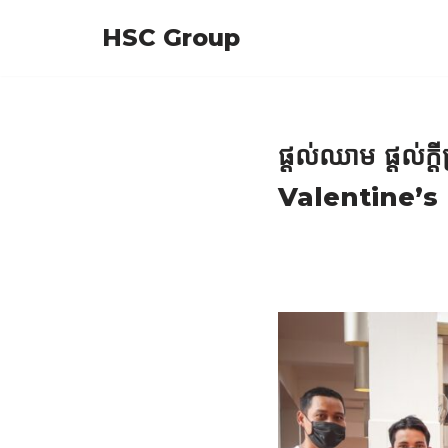
HSC Group
Skip
to
content
ផ្ដល់ឈាម ផ្ដល់ក
Valentine’s