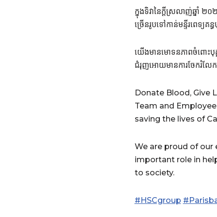
ក្នុងទិវានៃក្ដីស្រលាញ់ឆ្នាំ 
ច្រើនរូបទៅកាន់មន្ទីរពេទ្យគន្ធ
យើងមានមោទនភាពចំពោះបុគ្
ជំរុញអោយមានការចែករំលែកក្
Donate Blood, Give L
Team and Employees 
saving the lives of C
We are proud of our 
important role in hel
to society.
#HSCgroup
#Parisb