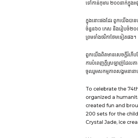
ទៅកាន់កុមារ ២០០នាក់ក្នុងអង
ក្នុងនោះផងដែរ ពួកយើងបាន
ចំនួន៦០ កេស និងរៀបចំ២០០ឈ
ព្រមទាំងថវិកាថែមទៀតផង។
ពួកយើងពិតមានសេចក្ដីរំភើប
ការបំពេញក្ដីស្រឡាញ់ដែលគាត
ចូលរួមសកម្មភាពសង្គមនានាដើម
To celebrate the 74th
organized a humanita
created fun and brou
200 sets for the chil
Crystal Jade, ice cr