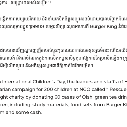
្គការ “សង្គ្រោះជនអស់សង្ឃឹម”!
បង្កើតភាពសប្បាយរីករាយ និងនាំយកទឹកចិត្ដសប្បុរសធម៌ដោយបានបរិច្ចាគអ
ុតសម្រាប់ប្អូនៗរួមមាន៖ សម្ភារសិក្សា ឈុតអាហារពី Burger King នំប៉ាវ
ដែលបានឃើញស្នាមញញឹមរបស់ប្អូនៗតាមរយៈការងារមនុស្សធម៌នេះ ហើយយើងសង្ឃឹ
់បាត់បង់ និងជាចំណែកក្នុងការលើកកម្ពស់សិទ្ធកុមារឱ្យកាន់តែប្រសើរឡើង។ ក្
្បីលើកស្ទួយ និងអភិវឌ្ឍសង្គមជាតិឱ្យកាន់តែរីកចម្រើន។
 International Children’s Day, the leaders and staffs of
rian campaign for 200 children at NGO called “ Rescue”.
ght charity by donating 60 cases of Oishi green tea dri
dren, including: study materials, food sets from Burger 
eam and some cash.