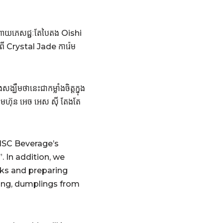
ំណោយភេសជ្ជៈតែបៃតង Oishi
ពី Crystal Jade ការ៉េម
មថានេះជាកម្លាំងចិត្ដក្នុង
រុមហ៊ុន អេច អេស ស៊ី តែងតែ
 HSC Beverage’s
 In addition, we
nks and preparing
King, dumplings from