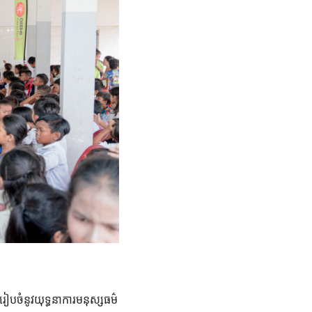
នរៀបចំនូវយុទ្ធនាការមនុស្សធម៌