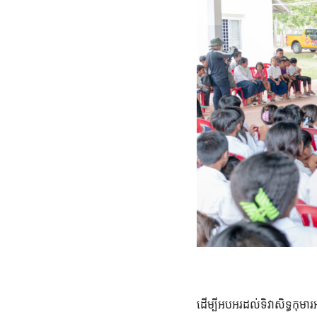
ដើម្បីអបអរដល់ទិវាសិទ្ធកុមារ