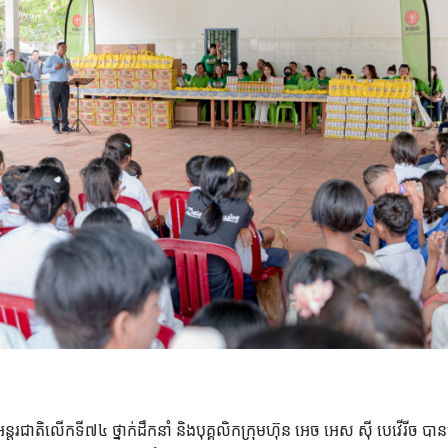
អន្តរជាតិលើកទី៧៤ ថ្នាក់ដឹកនាំ និងបុគ្គលិកក្រុមហ៊ុន អេច អេស ស៊ី បេវើរីច បា