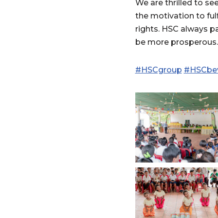
We are thrilled to se
the motivation to fulf
rights. HSC always pa
be more prosperous.
#HSCgroup
#HSCbe