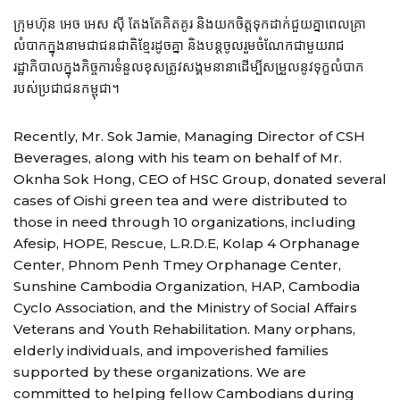
ក្រុមហ៊ុន អេច អេស ស៊ី តែងតែគិតគូរ និងយកចិត្តទុកដាក់ជួយគ្នាពេលគ្រា
លំបាកក្នុងនាមជាជនជាតិខ្មែរដូចគ្នា និងបន្តចូលរួមចំណែកជាមួយរាជ
រដ្ឋាភិបាលក្នុងកិច្ចការទំនួលខុសត្រូវសង្គមនានាដើម្បីសម្រួលនូវទុក្ខលំបាក
របស់ប្រជាជនកម្ពុជា។
Recently, Mr. Sok Jamie, Managing Director of CSH
Beverages, along with his team on behalf of Mr.
Oknha Sok Hong, CEO of HSC Group, donated several
cases of Oishi green tea and were distributed to
those in need through 10 organizations, including
Afesip, HOPE, Rescue, L.R.D.E, Kolap 4 Orphanage
Center, Phnom Penh Tmey Orphanage Center,
Sunshine Cambodia Organization, HAP, Cambodia
Cyclo Association, and the Ministry of Social Affairs
Veterans and Youth Rehabilitation. Many orphans,
elderly individuals, and impoverished families
supported by these organizations. We are
committed to helping fellow Cambodians during