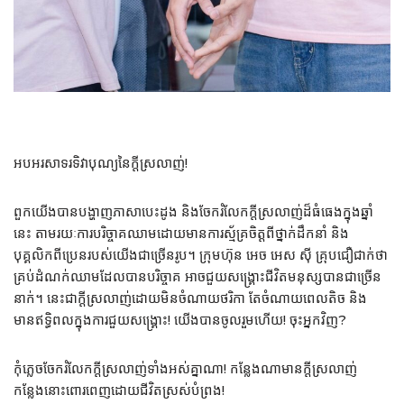
អបអរសាទរទិវាបុណ្យនៃក្តីស្រលាញ់!
ពួកយើងបានបង្ហាញភាសាបេះដូង និងចែករំលែកក្ដីស្រលាញ់ដ៏ធំធេងក្នុងឆ្នាំ
នេះ តាមរយៈការបរិច្ចាគឈាមដោយមានការស្ម័គ្រចិត្ដពីថ្នាក់ដឹកនាំ និង
បុគ្គលិកពីប្រេនរបស់យើងជាច្រើនរូប។ ក្រុមហ៊ុន អេច អេស ស៊ី គ្រុបជឿជាក់ថា
គ្រប់ដំណក់ឈាមដែលបានបរិច្ចាគ អាចជួយសង្គ្រោះជីវិតមនុស្សបានជាច្រើន
នាក់។ នេះជាក្ដីស្រលាញ់ដោយមិនចំណាយថរិកា តែចំណាយពេលតិច និង
មានឥទិ្ធពលក្នុងការជួយសង្គ្រោះ! យើងបានចូលរួមហើយ! ចុះអ្នកវិញ?
កុំភ្លេចចែករំលែកក្ដីស្រលាញ់ទាំងអស់គ្នាណា! កន្លែងណាមានក្ដីស្រលាញ់
កន្លែងនោះពោរពេញដោយជីវិតស្រស់បំព្រង!