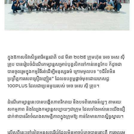
ក្នុងឱកាសទិវាសិទ្ធនារីអន្តរជាតិ ០៨ មីនា ២០២៥ ក្រុមហ៊ុន អេច អេស ស៊ី
គ្រុប បានរៀបចំដំណើរកម្សាន្តសម្រាប់បុគ្គលិកទៅកាន់ខេត្តកែប ក៏ដូចជា
បានចូលរួមក្នុងកម្មវិធីរត់ដើម្បីមនុស្សធម៌ ក្រោមមូលបទ “១ជីវិតមិន
ប្រព្រឹត្តការសេពគ្រឿងញៀន” ដែលឧបត្ថម្ភផ្តាច់មុខដោយភេសជ្ជៈ
100PLUS ដែលជាប្រេនមួយរបស់ អេច អេស ស៊ី គ្រុប។
ដំណើរកម្សាន្ដនេះបានបង្កើតភាពរីករាយ និងបទពិសោធន៍ល្អៗ តាមរយៈ
សកម្មភាព និងល្បែងកម្សាន្ដសប្បាយៗជាក្រុម ដែលទាំងអស់នេះយើងជឿ
ជាក់ថាបានរឹតចំណងសាមគ្គីភាពក្នុងក្រុមឱ្យ កាន់តែមានភាពស្និទ្ធស្នាល។
លើសពីនេះទៅទៀតអនុស្សាវរីយ៍ដែលមិនអាចបំភ្លេចបាននោះគឺ ការចូលរួម