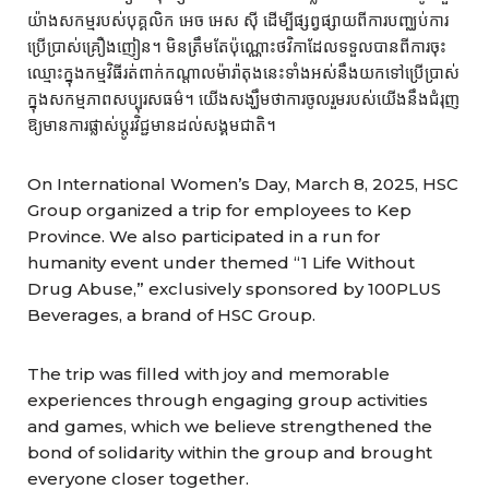
យ៉ាងសកម្មរបស់បុគ្គលិក អេច អេស ស៊ី ដើម្បីផ្សព្វផ្សាយពីការបញ្ឈប់ការ
ប្រើប្រាស់គ្រឿងញៀន។ មិនត្រឹមតែប៉ុណ្ណោះថវិកាដែលទទួលបានពីការចុះ
ឈ្មោះក្នុងកម្មវិធីរត់ពាក់កណ្តាលម៉ារ៉ាតុងនេះទាំងអស់នឹងយកទៅប្រើប្រាស់
ក្នុងសកម្មភាពសប្បុរសធម៌។ យើងសង្ឃឹមថាការចូលរួមរបស់យើងនឹងជំរុញ
ឱ្យមានការផ្លាស់ប្តូរវិជ្ជមានដល់សង្គមជាតិ។
On International Women’s Day, March 8, 2025, HSC
Group organized a trip for employees to Kep
Province. We also participated in a run for
humanity event under themed “1 Life Without
Drug Abuse,” exclusively sponsored by 100PLUS
Beverages, a brand of HSC Group.
The trip was filled with joy and memorable
experiences through engaging group activities
and games, which we believe strengthened the
bond of solidarity within the group and brought
everyone closer together.