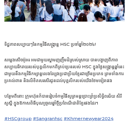
ទិដ្ឋភាពសប្បាយៗនៃកម្មវិធីសង្ក្រាន្ត HSC ប្រចាំឆ្នាំ២០២៤!
សម្លេងសើចអ៊ូអរ អមជាមួយស្នាមញញឹមដ៏ស្រស់ស្រាយ បានបង្ហាញពីភាព
សប្បាយរីករាយរបស់បុគ្គលិកមកពីគ្រប់ប្រេនរបស់ HSC ក្នុងថ្ងៃសង្ក្រាន្តឆ្នាំនេះ
ជាមួយនឹងកម្មវិធីកម្សាន្ដលេងល្បែងប្រជាប្រិយខ្មែរជាច្រើនប្រភេទ ព្រមទាំងការ
ប្រគល់ពាន និងលិខិតសរសើរជូនដល់បុគ្គលិករបស់យើងថែមទៀតផង
បន្ថែមពីនោះ ក្រុមហ៊ុនក៏បានរៀបចំកម្មវិធីសូត្រមន្ដប្រោះព្រំប្រសិទ្ធិពរជ័យ សិរី
សួស្ដី ក្នុងឱកាសពិធីបុណ្យចូលឆ្នាំថ្មីប្រពៃណីជាតិខ្មែរផងដែរ។
#HSCgroup
#Sangranhsc
#Khmernewyear2024