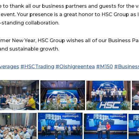
 to thank all our business partners and guests for the 
event. Your presence is a great honor to HSC Group as it
-standing collaboration.
er New Year, HSC Group wishes all of our Business Par
 and sustainable growth.
verages
#HSCTrading
#Oishigreentea
#M150
#Busines