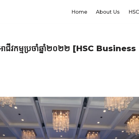
Home
About Us
HSC
អាជីវកម្មប្រចាំឆ្នាំ២០២២ [HSC Busines