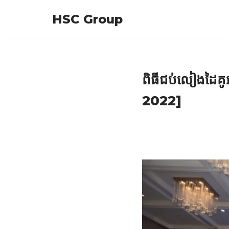
HSC Group
Skip
to
content
ពិធីជប់លៀងដៃគូ
2022]