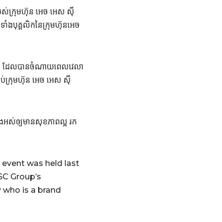
បស់ក្រុមហ៊ុន អេច អេស ស៊ី
មទាំងបុគ្គលិកនៃក្រុមហ៊ុនអេច
ាំងអស់ ដែលបានចំណាយពេលវេលា
់ក្រុមហ៊ុន អេច អេស ស៊ី
ទាំងអស់ឲ្យមានសុខភាពល្អ រក
event was held last
SC Group’s
 who is a brand