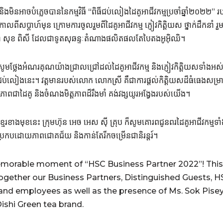
ិងមិនអាចបំភ្លេចបាននៃកម្មវិធី “ពិធីជប់លៀងដៃគូអាជីវកម្មប្រចាំឆ្នាំ២០២២” រ
លពីសប្តាហ៍មុន ក្រោមការចូលរួមពីដៃគូអាជីវកម្ម ភ្ញៀវកិត្តិយស ថ្នាក់ដឹកនាំ រួ
កញ្ញា សុខ ពិសី ដែលជាទូតសុឆន្ទៈតំណាងផលិតផលតែបៃតងអូអុិឈិ។
រុប សូមថ្លែងអំណរគុណយ៉ាងជ្រាលជ្រៅដល់ដៃគូអាជីវកម្ម និងភ្ញៀវកិត្តិយសទ
ធីជប់លៀងនេះ។ វត្តមានរបស់លោក លោកស្រី គឺជាការផ្តល់កិត្តិយសដ៏ធំធេងសម្រាប
ងនូវភាពជាដៃគូ និងចំណងមិត្តភាពដ៏រឹងមាំ គង់វង្សយូរអង្វែងរបស់យើង។
ំខ្មែរខាងមុខនេះ ក្រុមហ៊ុន អេច អេស ស៊ី គ្រុប ក៏សូមគោរពជូនពរដៃគូអាជីវកម្ម
្រកបដោយភាពជោគជ័យ និងកាន់តែរីកចម្រើនជានិរន្ដរ៍។
emorable moment of “HSC Business Partner 2022”! This 
ogether our Business Partners, Distinguished Guests, H
 employees as well as the presence of Ms. Sok Pisey
shi Green tea brand.