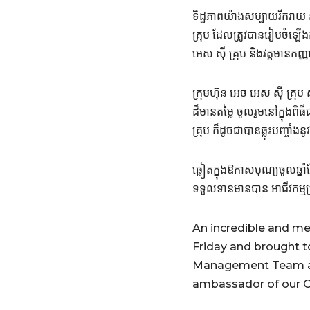
ទិដ្ឋភាពយ៉ាងសប្បាយរីករាយ ន
គ្រុប ដែលត្រូវបានរៀបចំឡើងកា
អេស ស៊ី គ្រុប និងវត្តមាន
ក្រុមហ៊ុន អេច អេស ស៊ី គ្
ដ៏មានតម្លៃ ចូលរួមនៅក្នុងពិ
គ្រុប ក៏ដូចជាបានឆ្លុះបញ្ចាំ
ឆ្លៀតក្នុងឱកាសបុណ្យចូលឆ្នា
ទទួលទានមានបាន អាជីវកម្មប
An incredible and m
Friday and brought t
Management Team and
ambassador of our Oi