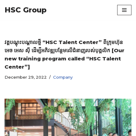
HSC Group
Skip
to
content
វគ្គបណ្តុះបណ្តាលថ្មី “HSC Talent Center” ពីក្រុមហ៊ុន
អេច អេស ស៊ី ដើម្បីអភិវឌ្ឍបន្ថែមលើជំនាញរបស់បុគ្គលិក [Our
new training program called “HSC Talent
Center”]
December 29, 2022
Company