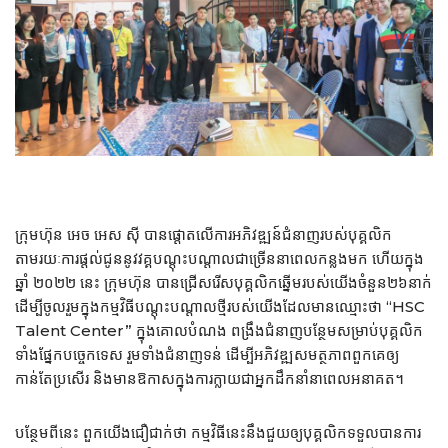
ក្រុមហ៊ុន អេច អេស ស៊ី បានផ្ដោតលើការអភិវឌ្ឍន៍ជំនាញរបស់បុគ្គលិក
តាមរយៈការផ្តល់ជូននូវវគ្គបណ្តុះបណ្តាលជាច្រើននាពេលកន្លងមក ហើយក្នុង
ឆ្នាំ ២០២២ នេះ ក្រុមហ៊ុន បានជ្រើសរើសបុគ្គលិកឆ្នើមរបស់យើងចំនួន២៦នាក់
ដើម្បីចូលរួមក្នុងកម្មវិធីបណ្តុះបណ្តាលថ្មីរបស់យើងដែលមានឈ្មោះថា “HSC
Talent Center” ក្នុងគោលបំណង ពង្រឹងជំនាញបន្ថែមសម្រាប់បុគ្គលិក
ទាំងផ្នែកបច្ចេកទេស រួមទាំងជំនាញទន់ ដើម្បីអភិវឌ្ឍសមត្ថភាពពួកគេឲ្យ
កាន់តែប្រសើរ និងមានឱកាសក្នុងការក្លាយជាអ្នកដឹកនាំនាពេលអនាគត។
បន្ថែមពីនេះ ពួកយើងជឿជាក់ថា កម្មវិធីនេះនឹងជួយឲ្យបុគ្គលិកទទួលបានការ