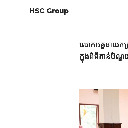
HSC Group
Skip
to
content
លោកអគ្គនាយកក្រ
ក្នុងពិធីកាន់ប