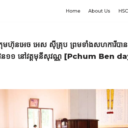
Home
About Us
HSC
ុមហ៊ុនអេច អេស ស៊ីគ្រុប ព្រមទាំងសហការីបា
ិណ្ឌវេន១១ នៅវត្តមុនីសុវណ្ណ [Pchum Ben d