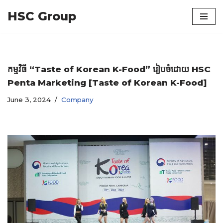
HSC Group
Skip
to
content
កម្មវិធី “Taste of Korean K-Food” រៀបចំដោយ HSC
Penta Marketing [Taste of Korean K-Food]
June 3, 2024
Company