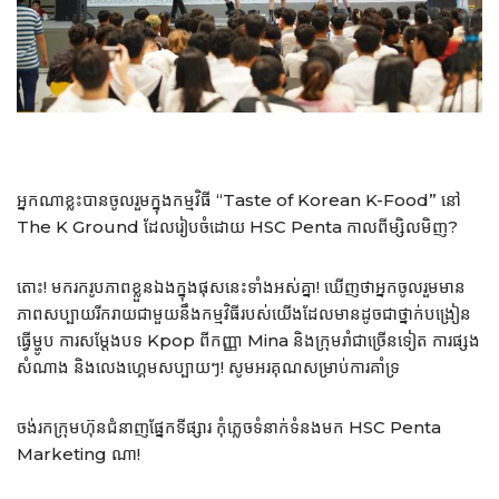
អ្នកណាខ្លះបានចូលរួមក្នុងកម្មវិធី “Taste of Korean K-Food” នៅ
The K Ground ដែលរៀបចំដោយ HSC Penta កាលពីម្សិលមិញ?
តោះ! មករករូបភាពខ្លួនឯងក្នុងផុសនេះទាំងអស់គ្នា! ឃើញថាអ្នកចូលរួមមាន
ភាពសប្បាយរីករាយជាមួយនឹងកម្មវិធីរបស់យើងដែលមានដូចជាថ្នាក់បង្រៀន
ធ្វើម្ហូប ការសម្តែងបទ Kpop ពីកញ្ញា Mina និងក្រុមរាំជាច្រើនទៀត ការផ្សង
សំណាង និងលេងហ្គេមសប្បាយៗ! សូមអរគុណសម្រាប់ការគាំទ្រ
ចង់រកក្រុមហ៊ុនជំនាញផ្នែកទីផ្សារ កុំភ្លេចទំនាក់ទំនងមក HSC Penta
Marketing ណា!