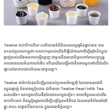
Tealive ចាប់បើកហើយ! បទពិសោធន៍ដ៏ពិសេសអស្ចារ្យមិនធ្លាប់មាន បាន
មកដល់ប្រទេសកម្ពុជា! បេសកកម្មរបស់យើងគឺធ្វើយ៉ាងណាដើម្បីឲ្យតែដ៏ឈ្ងុយ
ឆ្ងាញ់របស់យើងមានភាពល្បីល្បាញ ជាមួយនឹងរសជាតិស្របទៅតាមបច្ចុប្បន្ន
ភាពនាពេលសម័យកាលទំនើប ហើយយើងសង្ឃឹមថានឹងមានអ្នកនៅលើដំណើរ
ឆ្ពោះទៅរកភាពជោគជ័យនេះជាមួយគ្នា។
Tealive ជាម៉ាកតែគុជដ៏ល្បីមួយរបស់ប្រទេសម៉ាឡេស៊ី ដែលមានរសជាតិ
ឈ្ងុយឆ្ងាញ់ មិនអាចប្រៀបបាន ជាពិសេស Tealive Pearl Milk Tea
របស់យើង។ សាកម្តងហើយដឹងតែចង់សាកម្តងទៀត។ សាខាទីមួយរបស់យើង
ចាប់បើកលក់ និងត្រៀមរួចរាល់ដើម្បីបម្រើជូនអតិថិជន ដែលមានទីតាំងនៅលើ
ផ្លូវ ៣១០ សង្កាត់បឹងកេងកង ក្នុងរាជធានីភ្នំពេញ។