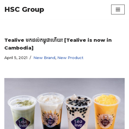
HSC Group
Skip
to
content
Tealive មកដល់កម្ពុជាហើយ! [Tealive is now in
Cambodia]
April 5, 2021
New Brand
,
New Product