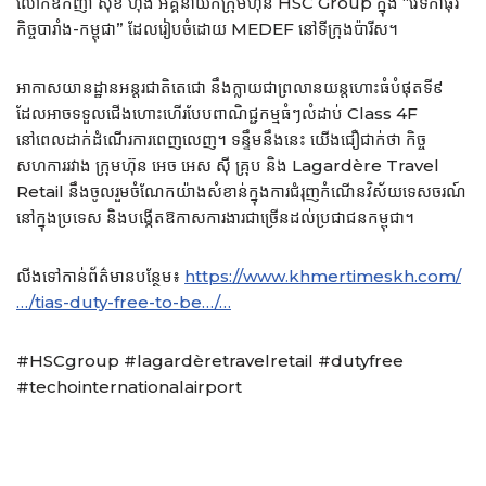
លោកឧកញ៉ា សុខ ហុង អគ្គនាយកក្រុមហ៊ុន HSC Group ក្នុង “វេទិកាធុរ
កិច្ចបារាំង-កម្ពុជា” ដែលរៀបចំដោយ MEDEF នៅទីក្រុងប៉ារីស។
អាកាសយានដ្ឋានអន្តរជាតិតេជោ នឹងក្លាយជាព្រលានយន្តហោះធំបំផុតទី៩
ដែលអាចទទួលជើងហោះហើរបែបពាណិជ្ជកម្មធំៗលំដាប់ Class 4F
នៅពេលដាក់ដំណើរការពេញលេញ។ ទន្ទឹមនឹងនេះ យើងជឿជាក់ថា កិច្ច
សហការរវាង ក្រុមហ៊ុន អេច អេស ស៊ី គ្រុប និង Lagardère Travel
Retail នឹងចូលរួមចំណែកយ៉ាងសំខាន់ក្នុងការជំរុញកំណើនវិស័យទេសចរណ៍
នៅក្នុងប្រទេស និងបង្កើតឱកាសការងារជាច្រើនដល់ប្រជាជនកម្ពុជា។
លីងទៅកាន់ព័ត៌មានបន្ថែម៖
https://www.khmertimeskh.com/
…/tias-duty-free-to-be…/…
#HSCgroup #lagardèretravelretail #dutyfree
#techointernationalairport