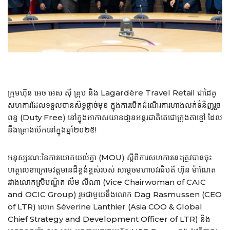
ក្រុមហ៊ុន អេច អេស ស៊ី គ្រុប និង Lagardère Travel Retail ជាដៃគូ
សហការដែលទទួលបានសិទ្ធផ្ដាច់មុខ ក្នុងការបើកដំណើរការហាងលក់ទំនិញរួច
ពន្ធ (Duty Free) នៅក្នុងអាកាសយានដា្ឋនអន្តរជាតិតេជោក្រុងតាខ្មៅ ដែល
នឹងគ្រោងបើកនៅក្នុងឆ្នាំ២០២៥!
អនុស្សរណៈនៃការយោគយល់គ្នា (MOU) ស្តីពីការសហការនេះត្រូវបានចុះ
ហត្ថលេខាក្រោមវត្ដមានដ៏ខ្ពង់ខ្ពស់របស់ សម្តេចមហាបវរធិបតី ហ៊ុន ម៉ាណែត
រវាងលោកស្រីបណ្ឌិត លឹម លីណា (Vice Chairwoman of CAIC
and OCIC Group) រួមជាមួយនឹងលោក Dag Rasmussen (CEO
of LTR) លោក Séverine Lanthier (Asia COO & Global
Chief Strategy and Development Officer of LTR) និង