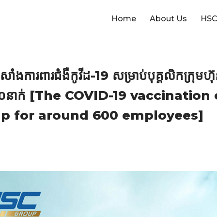
Home
About Us
HSC
ក់សាំងការពារជំងឺកូវីដ-19 សម្រាប់បុគ្គលិកក្រុម
ត៦០០នាក់ [The COVID-19 vaccinati
up for around 600 employees]