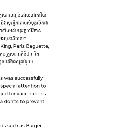
ក់ ត្រូវបានបញ្ចប់ដោយជោគជ័យ
ងសុវតិ្ថភាពរបស់បុគ្គលិកជា
កទាំងអស់អនុវត្ដលើវិធាន
រសួងសុខាភិបាល។
er King, Paris Baguette,
្រុមគ្រួសារ អតិថិជន និង
ជូនអតិថិជនគ្រប់រូប។
s was successfully
special attention to
ged for vaccinations
3 don’ts to prevent
ds such as Burger