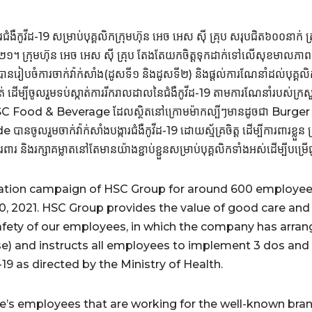
ពារជំងឺកូវីដ-19 សម្រាប់បុគ្គលិកក្រុមហ៊ុន អេច អេស ស៊ី គ្រុប សរុបជិត៦០០នា
២១។ ក្រុមហ៊ុន អេច អេស ស៊ី គ្រុប តែងតែយកចិត្ដទុកដាក់ទៅលើសុខមាលភាព និ
ានរៀបចំការចាក់វ៉ាក់សាំង(ដូសទី១ និងដូសទី២) និងផ្ដល់ការណែនាំដល់បុគ្គលិ
ត់ ដើម្បីចូលរួមទប់ស្កាត់ការរីករាលដាលនៃជំងឺកូវីដ-19 តាមការណែនាំរបស់ក្
៊ុន HSC Food & Beverage ដែលស្ថិតនៅក្រោមម៉ាកល្បីៗមានដូចជា Burg
ចូលរួមចាក់វ៉ាក់សាំងបង្ការជំងឺកូវីដ-19 ដោយស្ម័គ្រចិត្ដ ដើម្បីការពារខ្លួន ក
រពារ និងរក្សាគម្លាតនៅតែមានយ៉ាងខ្ជាប់ខ្ជួនសម្រាប់បុគ្គលិកទាំងអស់ដើម្បីបម្រើ
ation campaign of HSC Group for around 600 employee
 2021. HSC Group provides the value of good care and 
afety of our employees, in which the company has arran
se) and instructs all employees to implement 3 dos and 
9 as directed by the Ministry of Health.
’s employees that are working for the well-known bran