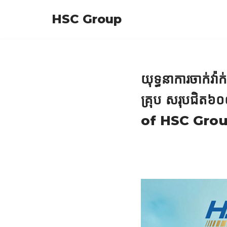
HSC Group
Skip
to
content
យុទ្ធនាការចាក់វ៉ា
គ្រុប សរុបជិ
of HSC Gro