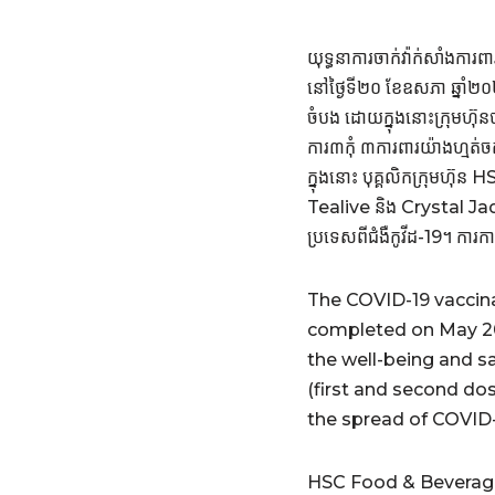
យុទ្ធនាការចាក់វ៉ាក់សាំងការ
នៅថ្ងៃទី២០ ខែឧសភា ឆ្នាំ២០
ចំបង ដោយក្នុងនោះក្រុមហ៊ុនប
ការ៣កុំ ៣ការពារយ៉ាងហ្មត់ច
ក្នុងនោះ បុគ្គលិកក្រុមហ
Tealive និង Crystal Jade បាន
ប្រទេសពីជំងឺកូវីដ-19។ ការកា
The COVID-19 vaccin
completed on May 20,
the well-being and s
(first and second do
the spread of COVID-1
HSC Food & Beverage