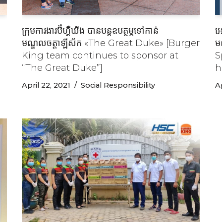
ក្រុមការងារប៊ឺហ្គឺឃីង បានបន្ដឧបត្ថម្ភទៅកាន់
អេ
មណ្ឌលចត្ដាឡីស័ក «The Great Duke» [Burger
ម
King team continues to sponsor at
S
“The Great Duke”]
h
April 22, 2021
Social Responsibility
Ap