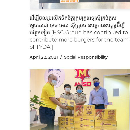
ដើម្បីចូលរួមលើកទឹកចិត្ដក្រុមគ្រូពេទ្យស្ម័គ្រចិត្តស
ម្តេចតេជោ អេច អេស ស៊ីគ្រុបបានបន្ដការឧបត្ថម្ភប៊ឺហ្គឺ
បន្ថែមទៀត [HSC Group has continued to
contribute more burgers for the team
of TYDA ]
April 22, 2021
Social Responsibility