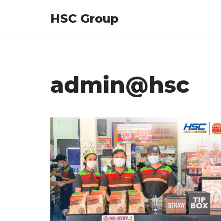
HSC Group
Skip
to
content
admin@hsc