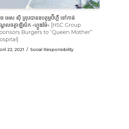
ច អេស ស៊ី គ្រុបបានឧបត្ថម្ភប៊ឺហ្គឺ ទៅកាន់
ណ្ឌលចត្ដាឡីស័ក «ហ្លួងម៉ែ» [HSC Group
ponsors Burgers to “Queen Mother”
ospital]
ril 22, 2021
Social Responsibility